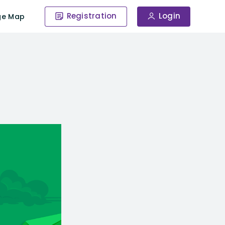
Registration
Login
ge Map