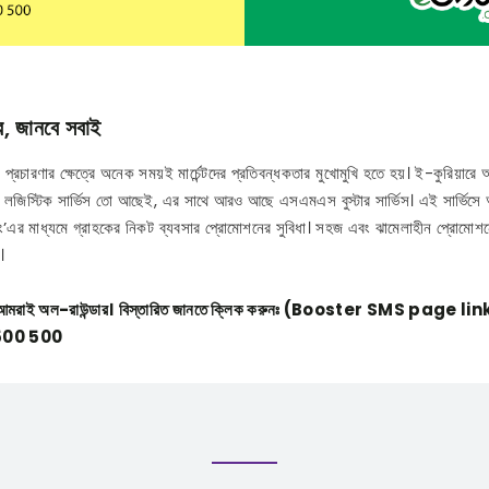
র, জানবে সবাই
্রচারণার ক্ষেত্রে অনেক সময়ই মার্চেন্টদের প্রতিবন্ধকতার মুখোমুখি হতে হয়। ই-কুরিয়ারে অন
লজিস্টিক সার্ভিস তো আছেই, এর সাথে আরও আছে এসএমএস বুস্টার সার্ভিস। এই সার্ভিসে 
ং’এর মাধ্যমে গ্রাহকের নিকট ব্যবসার প্রোমোশনের সুবিধা। সহজ এবং ঝামেলাহীন প্রোমোশ
।
ে আমরাই অল-রাউন্ডার।
বিস্তারিত জানতে ক্লিক করুনঃ (Booster SMS page lin
 500 500